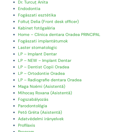
Dr. Turcuț Anita
Endodontia
Fogászati esztétika
Foltuț Delia (Front desk officer)
Kabinet fotógaléria
Home – Clinica dentara Oradea PRINCIPAL
Fogászati implantátumok
Laster stomatologic
LP – Implant Dentar
LP – NEW – Implant Dentar
LP – Dentist Copii Oradea
LP – Ortodontie Oradea
LP – Radiografie dentara Oradea
Maga Noémi (Asistentă)
Mihocaș Roxana (Asistentă)
Fogszabályozás
Parodontológia
Pető Gréta (Asistentă)
Adatvédelmi irányelvek
Profilaxis
Program