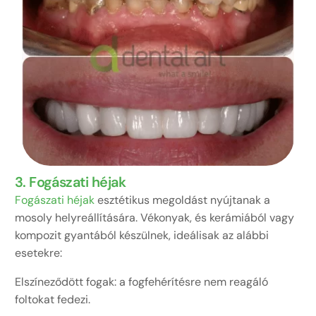
3. Fogászati héjak
Fogászati héjak
esztétikus megoldást nyújtanak a
mosoly helyreállítására. Vékonyak, és kerámiából vagy
kompozit gyantából készülnek, ideálisak az alábbi
esetekre:
Elszíneződött fogak: a fogfehérítésre nem reagáló
foltokat fedezi.