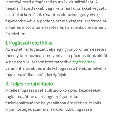
lehetővé teszi a fogászati munkák vizualizálását. A
héjjakal (facettákkal) vagy kerámia koronákkal végzett
esztétikai kezelések részletes elemzést igényelnek,
figyelembe véve a páciens személyiségét, arcformáját,
ajkait és ínyét a természetes és harmonikus eredmény
érdekében.
1. Fogászati esztétika
Az esztétikai fogászat célja egy gyönyörű, természetes
mosoly létrehozása, amely növeli a páciens önbizalmát.
A népszerű eljárások közé tartozik a
fogfehérítés
,
valamint a direkt és indirekt fogászati ​​héjak, amelyek a
fogak esztétikai hibáit korrigálják.
2. Teljes rehabilitáció
A teljes fogászati rehabilitáció komplex kezeléseket
foglal magában a száj egészségének és
funkcionalitásának helyreállítása érdekében. Ideális
olyan betegek számára, akiknek több fogászati