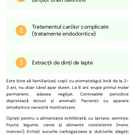
dinților tineri definitivi
Tratamentul cariilor complicate
2
(tratamente endodontice)
3
Extracții de dinți de lapte
Este bine să familiarizați copii cu stomatologul, încă de la 2-
3 ani, nu doar când apar dureri. La 6 ani erupe primul molar
permanent, adesea neglijat. Controalele periodice
depistează leziuni și anomalii. Pacienții cu aparate
ortodontice necesită monitorizare.
Optați pentru o alimentație echilibrată, cu lactate, semințe,
fructe, legume, carne și alimente consistente (mere,
morcovi). Evitați sucurile carbogazoase și dulciurile; alegeți