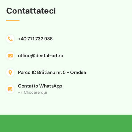
Contattateci
+40 771 732 938
office@dental-art.ro
Parco IC Brătianu nr. 5 - Oradea
Contatto WhatsApp
-> Cliccare qui