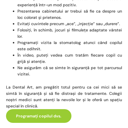
experiență într-un mod pozitiv.
Prezentarea cabinetului ar trebui să fie ca despre un
loc colorat și prietenos.
Evitați cuvintele precum „ace”, „injecție” sau „durere”.
Folosiți, în schimb, jocuri și filmulețe adaptate vârstei
lor.
Programați vizita la stomatolog atunci când copilul
este odihnit.
În video, puteți vedea cum tratăm fiecare copil cu
grijă și atenție.
Ne asigurăm că se simte în siguranță pe tot parcursul
vizitei.
La Dental Art, am pregătit totul pentru ca cei mici să se
simtă în siguranță și să fie distrași de tratamente. Colegii
noștri medici sunt atenți la nevoile lor și le oferă un spațiu
special în clinică.
Programați copilul dvs.